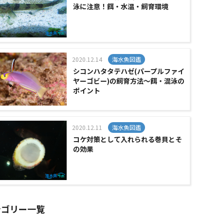
泳に注意！餌・水温・飼育環境
2020.12.14
海水魚図鑑
シコンハタタテハゼ(パープルファイ
ヤーゴビー)の飼育方法～餌・混泳の
ポイント
2020.12.11
海水魚図鑑
コケ対策として入れられる巻貝とそ
の効果
テゴリー一覧