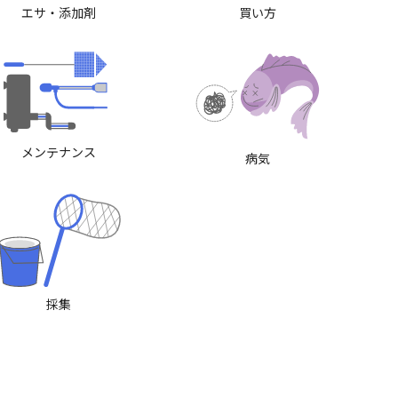
エサ・添加剤
買い方
メンテナンス
病気
採集