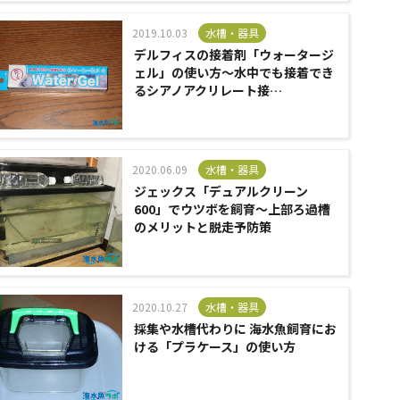
2019.10.03
水槽・器具
デルフィスの接着剤「ウォータージ
ェル」の使い方～水中でも接着でき
るシアノアクリレート接…
2020.06.09
水槽・器具
ジェックス「デュアルクリーン
600」でウツボを飼育～上部ろ過槽
のメリットと脱走予防策
2020.10.27
水槽・器具
採集や水槽代わりに 海水魚飼育にお
ける「プラケース」の使い方