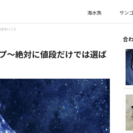
海水魚
サン
選ばないこと
合
プ～絶対に値段だけでは選ば