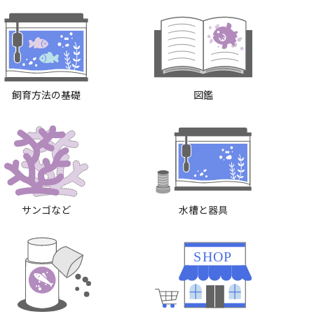
飼育方法の基礎
図鑑
サンゴなど
水槽と器具
SHOP