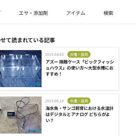
ゴ
エサ・添加剤
アイテム
検索
わせて読まれている記事
2019.04.03
水槽・器具
アズー 隔離ケース「ビックフィッシ
ュハウス」の使い方～大型水槽にお
すすめ！
2019.08.19
水槽・器具
海水魚・サンゴ飼育における水温計
はデジタルとアナログ どちらがよ
い？