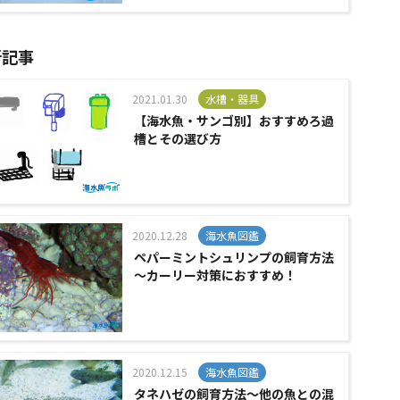
新記事
2021.01.30
水槽・器具
【海水魚・サンゴ別】おすすめろ過
槽とその選び方
2020.12.28
海水魚図鑑
ペパーミントシュリンプの飼育方法
～カーリー対策におすすめ！
2020.12.15
海水魚図鑑
タネハゼの飼育方法～他の魚との混