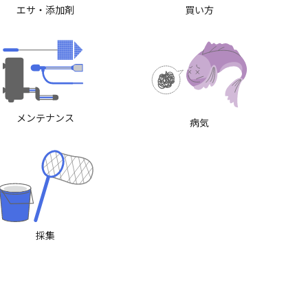
エサ・添加剤
買い方
メンテナンス
病気
採集