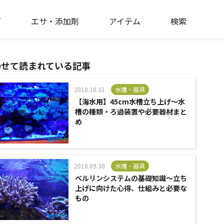
ゴ
エサ・添加剤
アイテム
検索
わせて読まれている記事
2018.10.31
水槽・器具
【海水用】45cm水槽立ち上げ～水
槽の種類・ろ過装置や必要器材まと
め
2018.09.30
水槽・器具
ベルリンシステムの基礎知識～立ち
上げに向けた心得、仕組みと必要な
もの