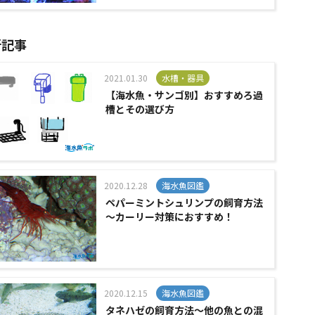
新記事
2021.01.30
水槽・器具
【海水魚・サンゴ別】おすすめろ過
槽とその選び方
2020.12.28
海水魚図鑑
ペパーミントシュリンプの飼育方法
～カーリー対策におすすめ！
2020.12.15
海水魚図鑑
タネハゼの飼育方法～他の魚との混