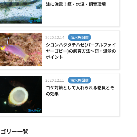
泳に注意！餌・水温・飼育環境
2020.12.14
海水魚図鑑
シコンハタタテハゼ(パープルファイ
ヤーゴビー)の飼育方法～餌・混泳の
ポイント
2020.12.11
海水魚図鑑
コケ対策として入れられる巻貝とそ
の効果
テゴリー一覧