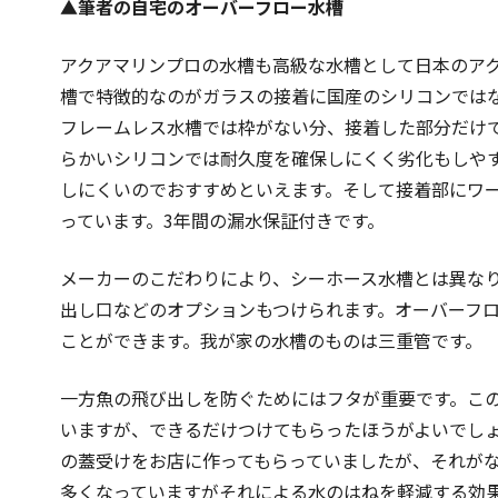
▲筆者の自宅のオーバーフロー水槽
アクアマリンプロの水槽も高級な水槽として日本のア
槽で特徴的なのがガラスの接着に国産のシリコンでは
フレームレス水槽では枠がない分、接着した部分だけ
らかいシリコンでは耐久度を確保しにくく劣化もしや
しにくいのでおすすめといえます。そして接着部にワ
っています。3年間の漏水保証付きです。
メーカーのこだわりにより、シーホース水槽とは異なり
出し口などのオプションもつけられます。オーバーフ
ことができます。我が家の水槽のものは三重管です。
一方魚の飛び出しを防ぐためにはフタが重要です。こ
いますが、できるだけつけてもらったほうがよいでし
の蓋受けをお店に作ってもらっていましたが、それが
多くなっていますがそれによる水のはねを軽減する効