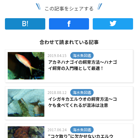
この記事をシェアする
合わせて読まれている記事
2019.04.15
海水魚図鑑
アカネハナゴイの飼育方法～ハナゴ
イ飼育の入門種として最適！
2018.08.12
海水魚図鑑
イシガキカエルウオの飼育方法～コ
ケも食べてくれるが混泳は注意
2017.06.24
海水魚図鑑
“コケ取り”に欠かせないカエルウ