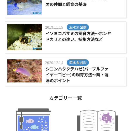
オの仲間と飼育の基礎
2019.11.15
海水魚図鑑
イソヨコバサミの飼育方法～ホンヤ
ドカリとの違い、採集方法など
2020.12.14
海水魚図鑑
シコンハタタテハゼ(パープルファ
イヤーゴビー)の飼育方法～餌・混
泳のポイント
カテゴリー一覧