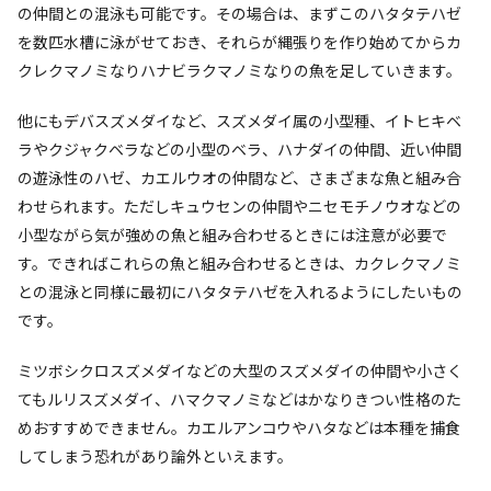
の仲間との混泳も可能です。その場合は、まずこのハタタテハゼ
を数匹水槽に泳がせておき、それらが縄張りを作り始めてからカ
クレクマノミなりハナビラクマノミなりの魚を足していきます。
他にもデバスズメダイなど、スズメダイ属の小型種、イトヒキベ
ラやクジャクベラなどの小型のベラ、ハナダイの仲間、近い仲間
の遊泳性のハゼ、カエルウオの仲間など、さまざまな魚と組み合
わせられます。ただしキュウセンの仲間やニセモチノウオなどの
小型ながら気が強めの魚と組み合わせるときには注意が必要で
す。できればこれらの魚と組み合わせるときは、カクレクマノミ
との混泳と同様に最初にハタタテハゼを入れるようにしたいもの
です。
ミツボシクロスズメダイなどの大型のスズメダイの仲間や小さく
てもルリスズメダイ、ハマクマノミなどはかなりきつい性格のた
めおすすめできません。カエルアンコウやハタなどは本種を捕食
してしまう恐れがあり論外といえます。