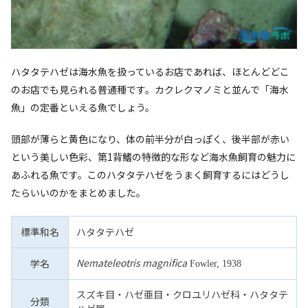
ハタタテハゼは海水魚を扱っているお店であれば、ほとんどどこ
のお店でも見られる普通種です。カクレクマノミと並んで「海水
魚」の定番といえる魚でしょう。
頭部が薄らと黄色になり、体の前半分が白っぽく、後半部が赤い
という美しい色彩、第1背鰭の特徴的な形など海水魚飼育の魅力に
あふれる魚です。このハタタテハゼをうまく飼育するにはどうし
たらいいのかをまとめました。
標準和名
ハタタテハゼ
Nemateleotris magnifica
学名
Fowler, 1938
スズキ目・ハゼ亜目・クロユリハゼ科・ハタタテ
分類