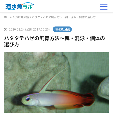
ホーム
＞
海水魚図鑑
＞
ハタタテハゼの飼育方法～餌・混泳・個体の選び方
2020.02.24 (公開 2017.06.20)
海水魚図鑑
ハタタテハゼの飼育方法～餌・混泳・個体の
選び方