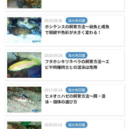
2019.08.26
海水魚図鑑
ホシテンスの飼育方法～幼魚と成魚
で斑紋や色彩が大きく変わる！
2018.09.24
海水魚図鑑
フタホシキツネベラの飼育方法～エ
ビや同種同士との混泳は危険
2017.06.24
海水魚図鑑
ヒメオニハゼの飼育方法～餌・混
泳・個体の選び方
2020.05.12
海水魚図鑑