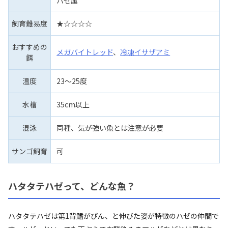
ハゼ属
飼育難易度
★☆☆☆☆
おすすめの
メガバイトレッド
、
冷凍イサザアミ
餌
温度
23～25度
水槽
35cm以上
混泳
同種、気が強い魚とは注意が必要
サンゴ飼育
可
ハタタテハゼって、どんな魚？
ハタタテハゼは第1背鰭がぴん、と伸びた姿が特徴のハゼの仲間で