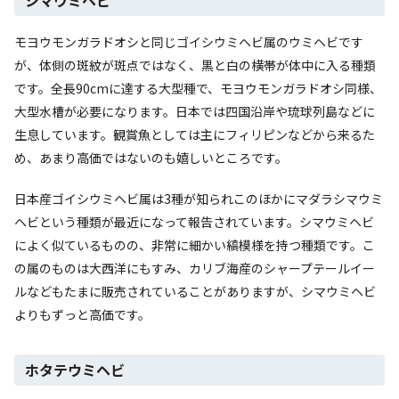
モヨウモンガラドオシと同じゴイシウミヘビ属のウミヘビです
が、体側の斑紋が斑点ではなく、黒と白の横帯が体中に入る種類
です。全長90cmに達する大型種で、モヨウモンガラドオシ同様、
大型水槽が必要になります。日本では四国沿岸や琉球列島などに
生息しています。観賞魚としては主にフィリピンなどから来るた
め、あまり高価ではないのも嬉しいところです。
日本産ゴイシウミヘビ属は3種が知られこのほかにマダラシマウミ
ヘビという種類が最近になって報告されています。シマウミヘビ
によく似ているものの、非常に細かい縞模様を持つ種類です。こ
の属のものは大西洋にもすみ、カリブ海産のシャープテールイー
ルなどもたまに販売されていることがありますが、シマウミヘビ
よりもずっと高価です。
ホタテウミヘビ