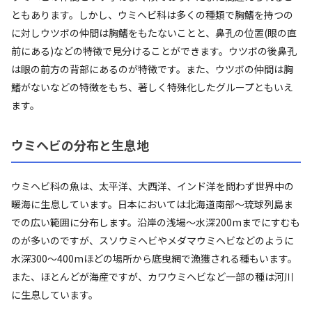
ともあります。しかし、ウミヘビ科は多くの種類で胸鰭を持つの
に対しウツボの仲間は胸鰭をもたないことと、鼻孔の位置(眼の直
前にある)などの特徴で見分けることができます。ウツボの後鼻孔
は眼の前方の背部にあるのが特徴です。また、ウツボの仲間は胸
鰭がないなどの特徴をもち、著しく特殊化したグループともいえ
ます。
ウミヘビの分布と生息地
ウミヘビ科の魚は、太平洋、大西洋、インド洋を問わず世界中の
暖海に生息しています。日本においては北海道南部～琉球列島ま
での広い範囲に分布します。沿岸の浅場～水深200mまでにすむも
のが多いのですが、スソウミヘビやメダマウミヘビなどのように
水深300～400mほどの場所から底曳網で漁獲される種もいます。
また、ほとんどが海産ですが、カワウミヘビなど一部の種は河川
に生息しています。