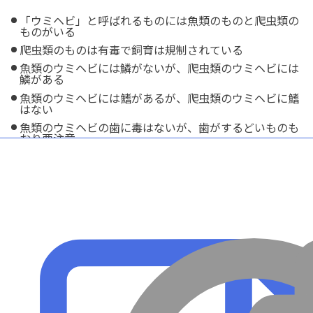
「ウミヘビ」と呼ばれるものには魚類のものと爬虫類の
ものがいる
爬虫類のものは有毒で飼育は規制されている
魚類のウミヘビには鱗がないが、爬虫類のウミヘビには
鱗がある
魚類のウミヘビには鰭があるが、爬虫類のウミヘビに鰭
はない
魚類のウミヘビの歯に毒はないが、歯がするどいものも
おり要注意
後鼻孔が上唇の縁辺に開くこと、尾鰭がないことにより
ほかのウナギ目魚類の多くと見分けられる
ミミズアナゴの仲間など一部の種は尾鰭がある
ウツボ同様イカやエビなどの生の餌を与える
脱走対策のためフタはしっかりしておく
ろ過槽は外掛けろ過槽は望ましくない。上部ろ過槽かオ
ーバーフロー水槽推奨
モヨウモンガラドオシやシマウミヘビがおすすめ