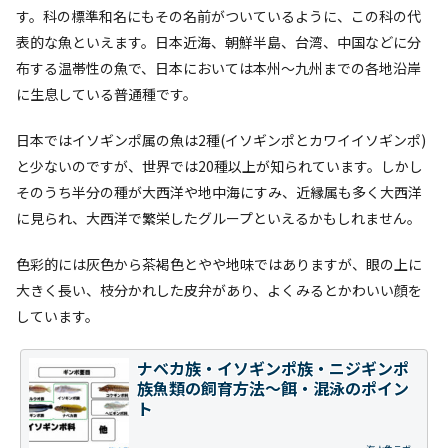
す。科の標準和名にもその名前がついているように、この科の代
表的な魚といえます。日本近海、朝鮮半島、台湾、中国などに分
布する温帯性の魚で、日本においては本州～九州までの各地沿岸
に生息している普通種です。
日本ではイソギンポ属の魚は2種(イソギンポとカワイイソギンポ)
と少ないのですが、世界では20種以上が知られています。しかし
そのうち半分の種が大西洋や地中海にすみ、近縁属も多く大西洋
に見られ、大西洋で繁栄したグループといえるかもしれません。
色彩的には灰色から茶褐色とやや地味ではありますが、眼の上に
大きく長い、枝分かれした皮弁があり、よくみるとかわいい顔を
しています。
ナベカ族・イソギンポ族・ニジギンポ
族魚類の飼育方法～餌・混泳のポイン
ト