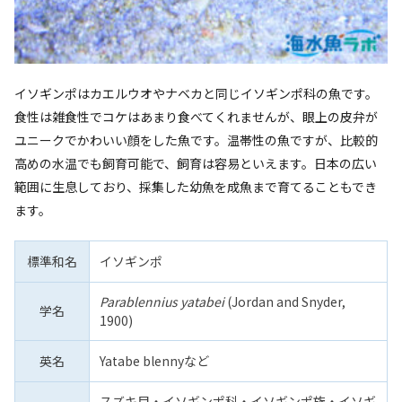
イソギンポはカエルウオやナベカと同じイソギンポ科の魚です。
食性は雑食性でコケはあまり食べてくれませんが、眼上の皮弁が
ユニークでかわいい顔をした魚です。温帯性の魚ですが、比較的
高めの水温でも飼育可能で、飼育は容易といえます。日本の広い
範囲に生息しており、採集した幼魚を成魚まで育てることもでき
ます。
標準和名
イソギンポ
Parablennius yatabei
(Jordan and Snyder,
学名
1900)
英名
Yatabe blennyなど
スズキ目・イソギンポ科・イソギンポ族・イソギ