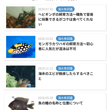
2020.07.31
海水魚図鑑
ヘビギンポの飼育方法～磯魚で容易
に採集できるがコケは食べてくれな
い
2020.10.02
海水魚図鑑
モンガラカワハギの飼育方法～初心
者に人気だが混泳は不可
2019.11.12
海水魚図鑑
海水のエビが脱皮したらするべきこ
と
2020.05.28
海水魚図鑑
魚の鰭の名称と位置について