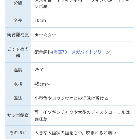
分類
ンポ属
全長
10cm
飼育難易度
★☆☆☆☆
おすすめの
配合飼料(
海藻70
、
メガバイトグリーン
)
餌
温度
25℃
水槽
45cm～
混泳
小型魚やヨウジウオとの混泳は避ける
可。イソギンチャクや大型のディスクコーラルは
サンゴ飼育
要注意
そのほか
大きな犬歯状の歯をもつ。咬まれると痛い