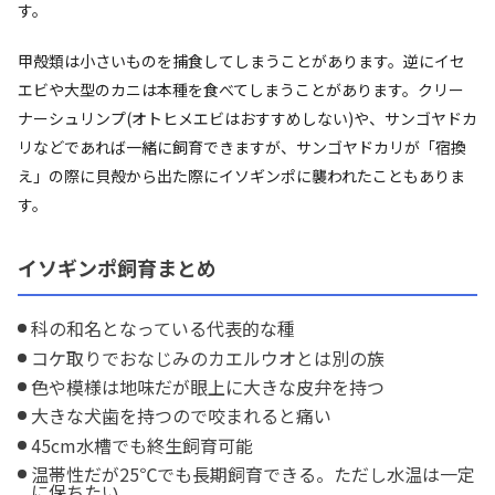
す。
甲殻類は小さいものを捕食してしまうことがあります。逆にイセ
エビや大型のカニは本種を食べてしまうことがあります。クリー
ナーシュリンプ(オトヒメエビはおすすめしない)や、サンゴヤドカ
リなどであれば一緒に飼育できますが、サンゴヤドカリが「宿換
え」の際に貝殻から出た際にイソギンポに襲われたこともありま
す。
イソギンポ飼育まとめ
科の和名となっている代表的な種
コケ取りでおなじみのカエルウオとは別の族
色や模様は地味だが眼上に大きな皮弁を持つ
大きな犬歯を持つので咬まれると痛い
45cm水槽でも終生飼育可能
温帯性だが25℃でも長期飼育できる。ただし水温は一定
に保ちたい