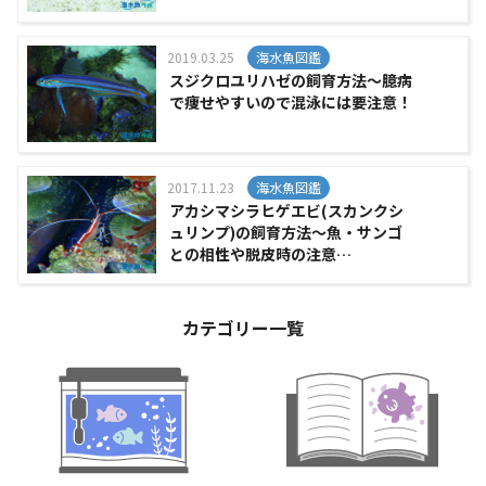
2019.03.25
海水魚図鑑
スジクロユリハゼの飼育方法～臆病
で痩せやすいので混泳には要注意！
2017.11.23
海水魚図鑑
アカシマシラヒゲエビ(スカンクシ
ュリンプ)の飼育方法～魚・サンゴ
との相性や脱皮時の注意…
カテゴリー一覧