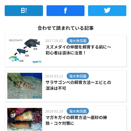
合わせて読まれている記事
2017.10.02
海水魚図鑑
スズメダイの仲間を飼育する前に～
初心者は混泳に注意！
2018.03.12
海水魚図鑑
サラサゴンベの飼育方法～エビとの
混泳は不可
2018.01.10
海水魚図鑑
マガキガイの飼育方法～底砂の掃
除・コケ対策に