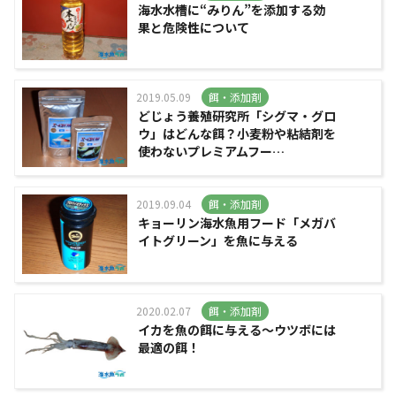
海水水槽に“みりん”を添加する効
果と危険性について
2019.05.09
餌・添加剤
どじょう養殖研究所「シグマ・グロ
ウ」はどんな餌？小麦粉や粘結剤を
使わないプレミアムフー…
2019.09.04
餌・添加剤
キョーリン海水魚用フード「メガバ
イトグリーン」を魚に与える
2020.02.07
餌・添加剤
イカを魚の餌に与える～ウツボには
最適の餌！