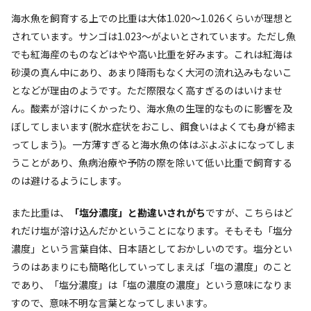
海水魚を飼育する上での比重は大体1.020～1.026くらいが理想と
されています。サンゴは1.023～がよいとされています。ただし魚
でも紅海産のものなどはやや高い比重を好みます。これは紅海は
砂漠の真ん中にあり、あまり降雨もなく大河の流れ込みもないこ
となどが理由のようです。ただ際限なく高すぎるのはいけませ
ん。酸素が溶けにくかったり、海水魚の生理的なものに影響を及
ぼしてしまいます(脱水症状をおこし、餌食いはよくても身が締ま
ってしまう)。一方薄すぎると海水魚の体はぶよぶよになってしま
うことがあり、魚病治療や予防の際を除いて低い比重で飼育する
のは避けるようにします。
また比重は、
「塩分濃度」と勘違いされがち
ですが、こちらはど
れだけ塩が溶け込んだかということになります。そもそも「塩分
濃度」という言葉自体、日本語としておかしいのです。塩分とい
うのはあまりにも簡略化していってしまえば「塩の濃度」のこと
であり、「塩分濃度」は「塩の濃度の濃度」という意味になりま
すので、意味不明な言葉となってしまいます。