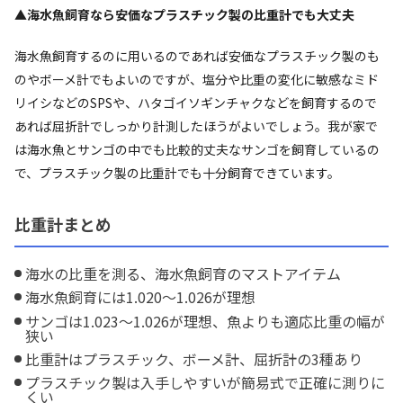
▲海水魚飼育なら安価なプラスチック製の比重計でも大丈夫
海水魚飼育するのに用いるのであれば安価なプラスチック製のも
のやボーメ計でもよいのですが、塩分や比重の変化に敏感なミド
リイシなどのSPSや、ハタゴイソギンチャクなどを飼育するので
あれば屈折計でしっかり計測したほうがよいでしょう。我が家で
は海水魚とサンゴの中でも比較的丈夫なサンゴを飼育しているの
で、プラスチック製の比重計でも十分飼育できています。
比重計まとめ
海水の比重を測る、海水魚飼育のマストアイテム
海水魚飼育には1.020～1.026が理想
サンゴは1.023～1.026が理想、魚よりも適応比重の幅が
狭い
比重計はプラスチック、ボーメ計、屈折計の3種あり
プラスチック製は入手しやすいが簡易式で正確に測りに
くい