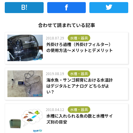
合わせて読まれている記事
2018.07.29
水槽・器具
外掛けろ過槽（外掛けフィルター）
の使用方法～メリットとデメリット
2019.08.19
水槽・器具
海水魚・サンゴ飼育における水温計
はデジタルとアナログ どちらがよ
い？
2018.04.12
水槽・器具
水槽に入れられる魚の数と水槽サイ
ズ別の目安