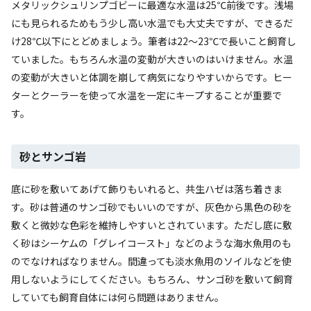
メタリックシュリンプゴビーに最適な水温は25℃前後です。浅場
にも見られるためもう少し高い水温でも大丈夫ですが、できるだ
け28℃以下にとどめましょう。筆者は22～23℃で長いこと飼育し
ていました。もちろん水温の変動が大きいのはいけません。水温
の変動が大きいと体調を崩して病気になりやすいからです。ヒー
ターとクーラーを使って水温を一定にキープすることが重要で
す。
砂とサンゴ岩
底に砂を敷いてあげて飾りもいれると、共生ハゼは落ち着きま
す。砂は普通のサンゴ砂でもいいのですが、灰色から黒色の砂を
敷くと微妙な色彩を維持しやすいとされています。ただし底に敷
く砂はシーケムの「グレイコースト」などのような海水魚用のも
のでなければなりません。間違っても淡水魚用のソイルなどを使
用しないようにしてください。もちろん、サンゴ砂を敷いて飼育
していても飼育自体には何ら問題はありません。