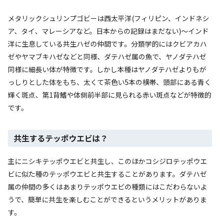
メタリックシュリンプゴビーは西太平洋(フィリピン、インドネシ
ア、タイ、マレーシアなど。日本からの記録はまだない)～インド
洋に生息している共生ハゼの仲間です。分類学的にはクビアカハ
ゼやヤマブキハゼなどと同様、ダテハゼ属の魚で、ヤノダテハゼ
同様に細長い体が特徴です。しかし本種はヤノダテハゼよりもが
っしりとした体をもち、太くて茶色い5本の横帯、頭部にある青く
輝く斑点、第1背鰭や体側前半部に見られる赤い斑点などが特徴的
です。
共生するテッポウエビは？
主にニシキテッポウエビと共生し、このほかコシジロテッポウエ
ビに似た種のテッポウエビと共生することがあります。ダテハゼ
属の仲間の多くはあまりテッポウエビの種類にはこだわらないよ
うで、簡単に共生を楽しむことができるというメリットがありま
す。