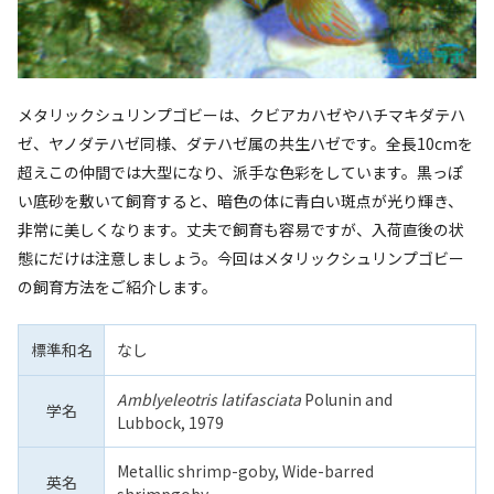
メタリックシュリンプゴビーは、クビアカハゼやハチマキダテハ
ゼ、ヤノダテハゼ同様、ダテハゼ属の共生ハゼです。全長10cmを
超えこの仲間では大型になり、派手な色彩をしています。黒っぽ
い底砂を敷いて飼育すると、暗色の体に青白い斑点が光り輝き、
非常に美しくなります。丈夫で飼育も容易ですが、入荷直後の状
態にだけは注意しましょう。今回はメタリックシュリンプゴビー
の飼育方法をご紹介します。
標準和名
なし
Amblyeleotris latifasciata
Polunin and
学名
Lubbock, 1979
Metallic shrimp-goby, Wide-barred
英名
shrimpgoby