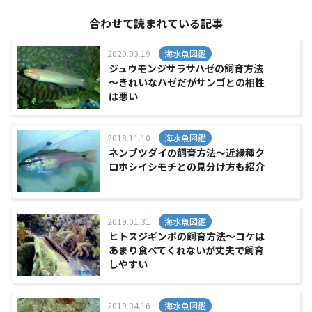
合わせて読まれている記事
2020.03.19
海水魚図鑑
ジュウモンジサラサハゼの飼育方法
～きれいなハゼだがサンゴとの相性
は悪い
2018.11.10
海水魚図鑑
ネンブツダイの飼育方法～近縁種ク
ロホシイシモチとの見分け方も紹介
2019.01.31
海水魚図鑑
ヒトスジギンポの飼育方法～コケは
あまり食べてくれないが丈夫で飼育
しやすい
2019.04.16
海水魚図鑑