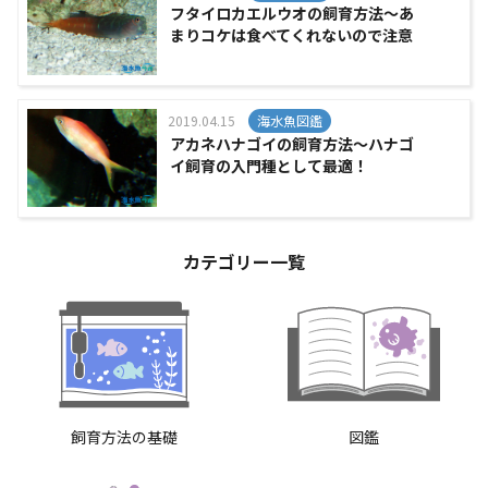
フタイロカエルウオの飼育方法～あ
まりコケは食べてくれないので注意
2019.04.15
海水魚図鑑
アカネハナゴイの飼育方法～ハナゴ
イ飼育の入門種として最適！
カテゴリー一覧
飼育方法の基礎
図鑑