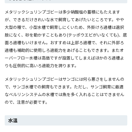
メタリックシュリンプゴビーは多少硝酸塩の蓄積にもたえます
が、できるだけきれいな水で飼育してあげたいところです。やや
大型の種で、小型水槽で飼育しにくいため、外掛けろ過槽は選択
肢になく、砂を動かすこともあり(テッポウエビがいなくても)、底
面ろ過槽もいけません。おすすめは上部ろ過槽で、それに外部ろ
過槽も補助的に使用しろ過能力をあげることもできます。またオ
ーバーフロー水槽は高価ですが設置してしまえばほかのろ過槽よ
りも圧倒的に高いろ過能力を誇ります。
メタリックシュリンプゴビーはサンゴには何ら悪さをしませんの
で、サンゴ水槽での飼育もできます。ただし、サンゴ飼育に最適
なベルリンシステムの水槽では魚を多く入れることはできません
ので、注意が必要です。
水温