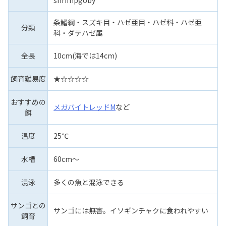
条鰭綱・スズキ目・ハゼ亜目・ハゼ科・ハゼ亜
分類
科・ダテハゼ属
全長
10cm(海では14cm)
飼育難易度
★☆☆☆☆
おすすめの
メガバイトレッドM
など
餌
温度
25℃
水槽
60cm～
混泳
多くの魚と混泳できる
サンゴとの
サンゴには無害。イソギンチャクに食われやすい
飼育