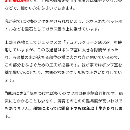
走対策は必須
です。上部ろ過槽を使用する場合は綿やアクリル板
などで、細かい穴をふさいでおきます。
我が家では水槽のフタを開けられないよう、水を入れたペットボ
トルなどを重石としてガラス蓋の上に乗せています。
上部ろ過槽としてジェックスの「デュアルクリーン600SP」を使
用していますが、このろ過槽はポンプ室に大きな隙間があった
り、ろ過槽の水が落ちる部位の横に大きな穴が開いているので、
この部分をふさぐための工夫が必要です。我が家ではポンプ室を
綿で覆いかぶせたり、右側の穴をアクリル板でふさいだりしてい
ます。
“脱走にさえ”
気をつければ多くのウツボは長期飼育可能です。病
気にもかかることも少なく、飼育そのものの難易度が高いわけで
もありません。
種類によっては飼育下でも30年以上生きたりしま
す。