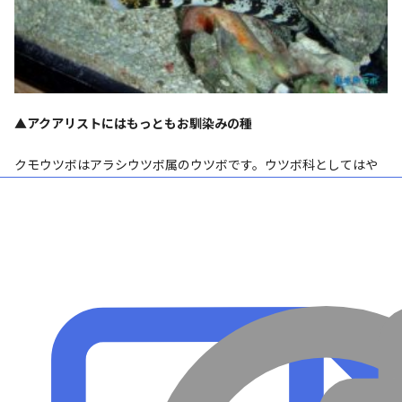
▲アクアリストにはもっともお馴染みの種
クモウツボはアラシウツボ属のウツボです。ウツボ科としてはや
や小型であり、性格も(ウツボとしては)温和な性格をしています。
歯の形状は雌雄によって異なり、雌の歯は鈍いですが雄の歯は鋭
く縁に鋸歯を持つようになります。浅いサンゴ礁や熱帯域の潮溜
まりに生息する普通種でよく販売されているため入手しやすいウ
ツボといえます。
飼育も容易で初めてウツボを飼育するなら本種
がよいでしょう。
クモウツボ飼育の詳細については、こちらもご覧ください。
クモウツボの飼育方法～ウツボ飼育初