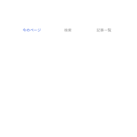
体が黒く、体側には細い横帯が多数入るのが特徴です。和名、学
名、英語名ゼブラモレイはここから来ています。歯は大部分が臼
今のページ
検索
記事一覧
歯状で魚類よりは甲殻類を主に食べているようです。体はかなり
細長く、全長1mを超えるほどになるため、クモウツボよりは大き
な水槽が必要になります。ウツボ亜科の種とされていますが、背
鰭は低いためキカイウツボ亜科のようにも見えます。
ウツボ