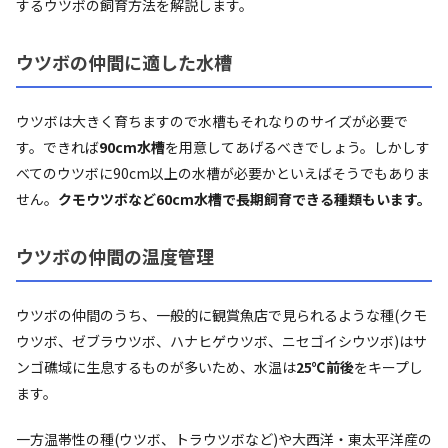
するウツボの飼育方法を解説します。
ウツボの仲間に適した水槽
ウツボは大きく育ちますので水槽もそれなりのサイズが必要で
す。できれば
90cm水槽
を用意してあげるべきでしょう。しかしす
べてのウツボに90cm以上の水槽が必要かといえばそうでもありま
せん。
クモウツボなど60cm水槽で長期飼育できる種類もいます。
ウツボの仲間の温度管理
ウツボの仲間のうち、一般的に観賞魚店で見られるような種(クモ
ウツボ、ゼブラウツボ、ハナヒゲウツボ、ニセゴイシウツボ)はサ
ンゴ礁域に生息するものが多いため、水温は
25℃前後
をキープし
ます。
一方温帯性の種(ウツボ、トラウツボなど)や大西洋・東太平洋産の