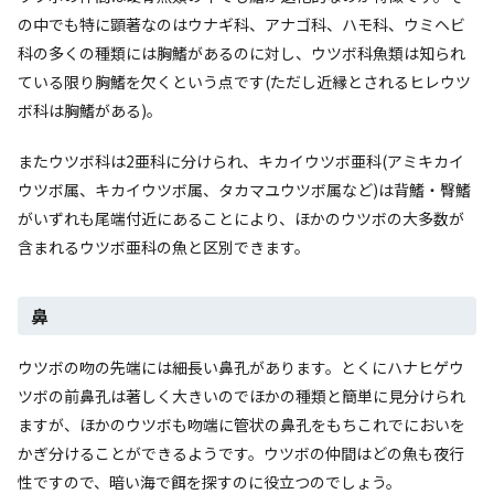
の中でも特に顕著なのはウナギ科、アナゴ科、ハモ科、ウミヘビ
科の多くの種類には胸鰭があるのに対し、ウツボ科魚類は知られ
ている限り胸鰭を欠くという点です(ただし近縁とされるヒレウツ
ボ科は胸鰭がある)。
またウツボ科は2亜科に分けられ、キカイウツボ亜科(アミキカイ
ウツボ属、キカイウツボ属、タカマユウツボ属など)は背鰭・臀鰭
がいずれも尾端付近にあることにより、ほかのウツボの大多数が
含まれるウツボ亜科の魚と区別できます。
鼻
ウツボの吻の先端には細長い鼻孔があります。とくにハナヒゲウ
ツボの前鼻孔は著しく大きいのでほかの種類と簡単に見分けられ
ますが、ほかのウツボも吻端に管状の鼻孔をもちこれでにおいを
かぎ分けることができるようです。ウツボの仲間はどの魚も夜行
性ですので、暗い海で餌を探すのに役立つのでしょう。