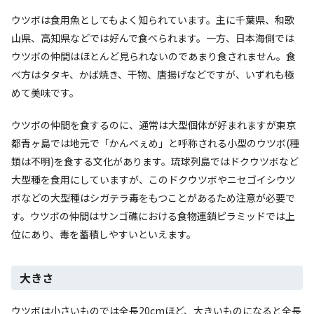
ウツボは食用魚としてもよく知られています。主に千葉県、和歌
山県、高知県などでは好んで食べられます。一方、日本海側では
ウツボの仲間はほとんど見られないのであまり食されません。食
べ方はタタキ、かば焼き、干物、唐揚げなどですが、いずれも極
めて美味です。
ウツボの仲間を食するのに、通常は大型個体が好まれますが東京
都青ヶ島では地元で「かんべぇめ」と呼称される小型のウツボ(種
類は不明)を食する文化があります。琉球列島ではドクウツボなど
大型種を食用にしていますが、このドクウツボやニセゴイシウツ
ボなどの大型種はシガテラ毒をもつことがあるため注意が必要で
す。ウツボの仲間はサンゴ礁における食物連鎖ピラミッドでは上
位にあり、毒を蓄積しやすいといえます。
大きさ
ウツボは小さいものでは全長20cmほど、大きいものになると全長