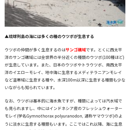
▲琉球列島の海には多くの種のウツボが生息する
ウツボの仲間が多く生息するのは
サンゴ礁域
です。とくに西太平
洋のサンゴ礁域には全世界の半分近くの種類のウツボ(100種ほど)
が生息しています。また、日本のウツボやトラウツボ、南西太平
洋のイエローモレイ、地中海に生息するメディテラニアンモレイ
など温帯域に生息する種や、水深100m以深に生息する種類も少な
いながらも知られています。
なお、ウツボは基本的に海水魚ですが、種類によっては汽水域で
も見られますし、中にはインドネシア産のフレッシュウォーター
モレイ(学名
Gymnothorax polyuranodon
通称ヤマウツボ)のよ
,
うに淡水に生息する種類もいます。ここではこれ以降、海に生息