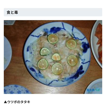
食と毒
▲ウツボのタタキ