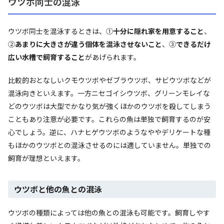
ウツボ同士の混泳
ウツボ同士を混泳するときは、①
十分に隠れ家を用意すること
、
②
あまりに大きさが違う個体を混泳させないこと
、③
できるだけ
広い水槽で飼育すること
があげられます。
比較的おとなしいクモウツボやゼブラウツボ、サビウツボなどが
混泳向きといえます。一方ニセゴイシウツボ、グリーンモレイな
どのウツボは大型でかなり気が強くほかのウツボを殺してしまう
こともあり注意が必要です。これらの魚は単独で飼育するのが安
心でしょう。逆に、ハナヒゲウツボのようなややデリケートな種
もほかのウツボとの混泳させるのには適していません。単独での
飼育が理想といえます。
ウツボと他の魚との混泳
ウツボの種類によっては他の魚との混泳も可能です。飼育しやす