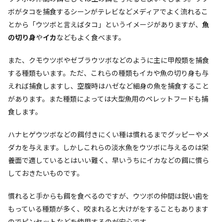
ボがタコを捕食するシーンがテレビなどメディアでよく流れるこ
とから「ウツボと言えばタコ」というイメージがありますが、
魚
の切り身
や
イカ
などもよく食べます。
また、クモウツボやゼブラウツボなどのように主に甲殻類を捕食
する種類もいます。ただ、これらの種類もイカや魚の切り身も与
えれば捕食しますし、空腹時はハゼなど細身の魚を捕食すること
があります。また種類によっては大型魚用のペレットフードも捕
食します。
ハナヒゲウツボなどの餌付きにくい種は慣れるまでグッピーやメ
ダカを与えます。しかしこれらの淡水魚をウツボに与えるのは栄
養面で適しているとはいい難く、早いうちにイカなどの餌に慣ら
しておきたいものです。
慣れると手からも餌を食べるのですが、ウツボの仲間は鋭い歯を
もっている種類が多く、咬まれると大けがをすることもあります
のでピンセットなどを使用するのが安心です。