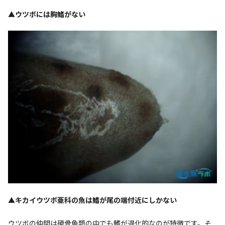
▲ウツボには胸鰭がない
▲キカイウツボ亜科の魚は鰭が尾の端付近にしかない
ウツボの仲間は硬骨魚類の中でも鰭が退化的なのが特徴です。そ