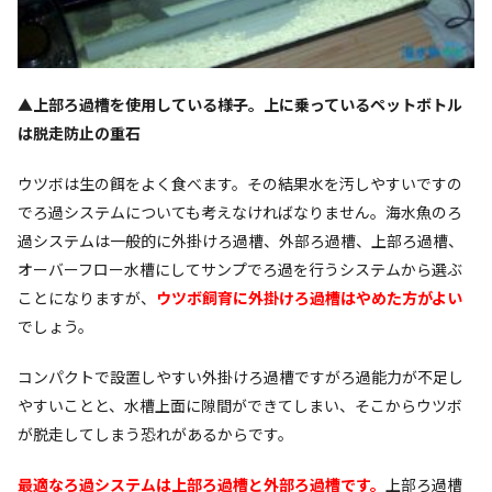
▲上部ろ過槽を使用している様子。上に乗っているペットボトル
は脱走防止の重石
ウツボは生の餌をよく食べます。その結果水を汚しやすいですの
でろ過システムについても考えなければなりません。海水魚のろ
過システムは一般的に外掛けろ過槽、外部ろ過槽、上部ろ過槽、
オーバーフロー水槽にしてサンプでろ過を行うシステムから選ぶ
ことになりますが、
ウツボ飼育に外掛けろ過槽はやめた方がよい
でしょう。
コンパクトで設置しやすい外掛けろ過槽ですがろ過能力が不足し
やすいことと、水槽上面に隙間ができてしまい、そこからウツボ
が脱走してしまう恐れがあるからです。
最適なろ過システムは上部ろ過槽と外部ろ過槽です。
上部ろ過槽