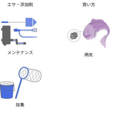
エサ・添加剤
買い方
メンテナンス
病気
採集