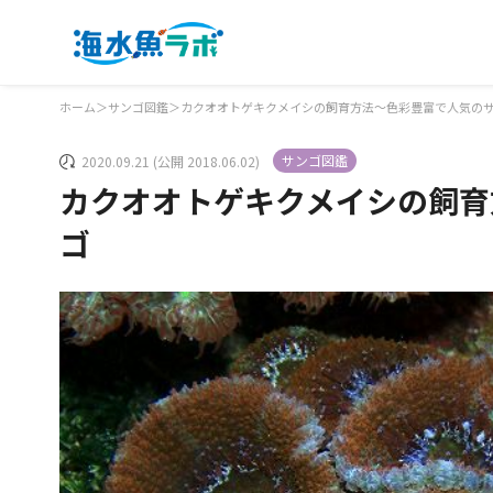
ホーム
＞
サンゴ図鑑
＞
カクオオトゲキクメイシの飼育方法～色彩豊富で人気の
サンゴ図鑑
2020.09.21 (公開 2018.06.02)
カクオオトゲキクメイシの飼育
ゴ