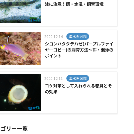
泳に注意！餌・水温・飼育環境
2020.12.14
海水魚図鑑
シコンハタタテハゼ(パープルファイ
ヤーゴビー)の飼育方法～餌・混泳の
ポイント
2020.12.11
海水魚図鑑
コケ対策として入れられる巻貝とそ
の効果
テゴリー一覧