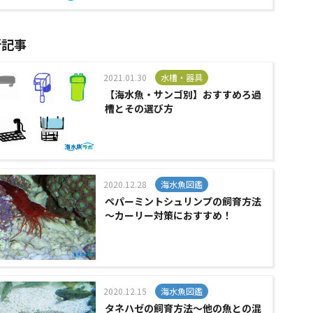
新記事
2021.01.30
水槽・器具
【海水魚・サンゴ別】おすすめろ過
槽とその選び方
2020.12.28
海水魚図鑑
ペパーミントシュリンプの飼育方法
～カーリー対策におすすめ！
2020.12.15
海水魚図鑑
タネハゼの飼育方法～他の魚との混