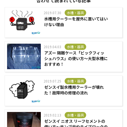
合わせて読まれている記事
2019.07.30
水槽・器具
水槽用クーラーを屋外に置いてはい
けない理由
2019.04.03
水槽・器具
アズー 隔離ケース「ビックフィッ
シュハウス」の使い方～大型水槽に
おすすめ！
2019.07.25
水槽・器具
ゼンスイ製水槽用クーラーが壊れ
た！故障時の修理の流れ
2019.02.13
水槽・器具
ゼンスイ ニオス リーフセメントの
使い方～サンゴ岩やライブロックの